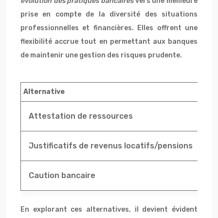
évolution des pratiques bancaires
vers une meilleure
prise en compte de la diversité des situations
professionnelles et financières. Elles offrent une
flexibilité accrue tout en permettant aux banques
de maintenir une gestion des risques prudente.
Alternative
Ava
Attestation de ressources
Fl
Justificatifs de revenus locatifs/pensions
St
Caution bancaire
Ac
En explorant ces alternatives, il devient évident